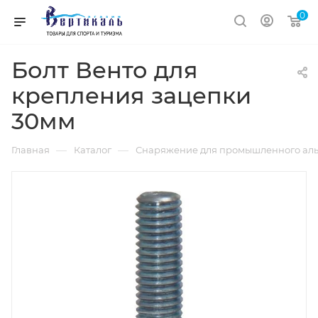
0
Болт Венто для
крепления зацепки
30мм
—
—
Главная
Каталог
Снаряжение для промышленного аль