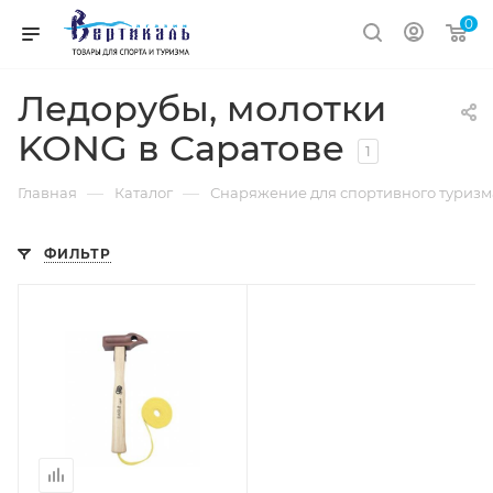
0
Ледорубы, молотки
KONG в Саратове
1
—
—
Главная
Каталог
Снаряжение для спортивного туризм
ФИЛЬТР