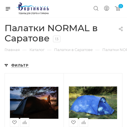
0
Палатки NORMAL в
Саратове
13
—
—
—
Главная
Каталог
Палатки в Саратове
Палатки NO
ФИЛЬТР