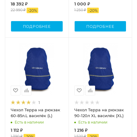
18 392 ₽
1 000 ₽
22 990 ₽
1 250 ₽
-
20
%
-
20
%
ПОДРОБНЕЕ
ПОДРОБНЕЕ
Объем
Объем
60-80
90-140
1
Чехол Teррa на рюкзак
Чехол Teррa на рюкзак
60-85л.L василёк (L)
90-120л XL василёк (XL)
Есть в наличии
Есть в наличии
1 112 ₽
1 216 ₽
1 390 ₽
1 520 ₽
-
20
%
-
20
%