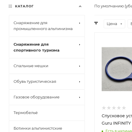
По умолчанию (уб
КАТАЛОГ
Снаряжение для
Цена
промышленного альпинизма
Снаряжение для
спортивного туризма
Спальные мешки
Обувь туристическая
Газовое оборудование
Термобельё
Спусковое ус
Guru INFINIT
Ботинки альпинистские
Есть в наличи