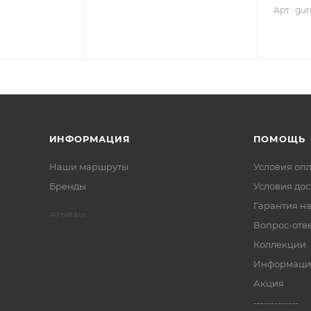
Арт.: gu
ИНФОРМАЦИЯ
ПОМОЩЬ
Наши маршруты
Условия оп
Бренды
Условия дос
Гарантия на
яаываы
Вопрос-отв
Коллекции
Информаци
Акция
-------------