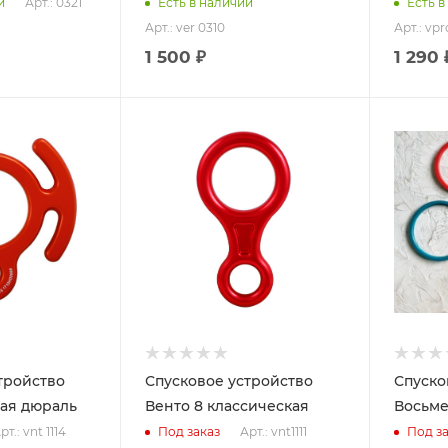
Арт.: 0321
и
Есть в наличии
Есть в
Арт.: ver 0310
Арт.: vpr
1 500 ₽
1 290 
тройство
Спусковое устройство
Спуско
тая дюраль
Венто 8 классическая
Восьме
рт.: vnt 1114
Арт.: vnt1111
Под заказ
Под за