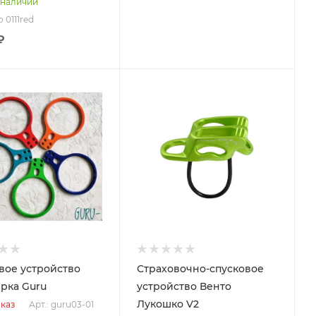
 наличии
o 0111red
₽
вое устройство
Страховочно-спусковое
рка Guru
устройство Венто
Лукошко V2
Арт.: guru03-01
каз