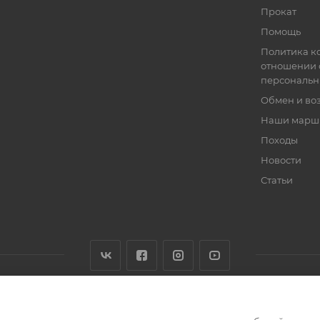
Прокат
Помощь
Политика к
отношении 
персональн
Обмен и во
Наши марш
Походы
Новости
Статьи