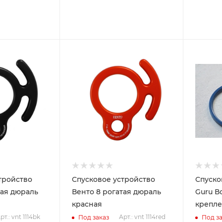
тройство
Спусковое устройство
Спуско
тая дюраль
Венто 8 рогатая дюраль
Guru В
красная
крепле
рт.: vnt 1114bk
Арт.: vnt 1114red
Под заказ
Под за