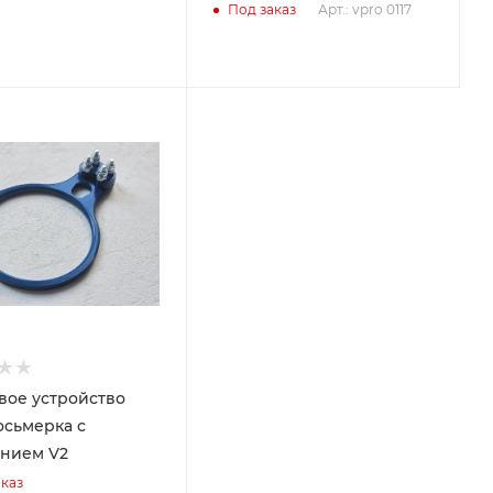
Арт.: vpro 0117
Под заказ
вое устройство
осьмерка с
нием V2
каз