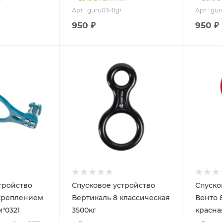
Арт.: guru03-11gr
Арт.: gur
950 ₽
950 ₽
тройство
Спусковое устройство
Спуско
 креплением
Вертикаль 8 классическая
Венто 
м"0321
3500кг
красна