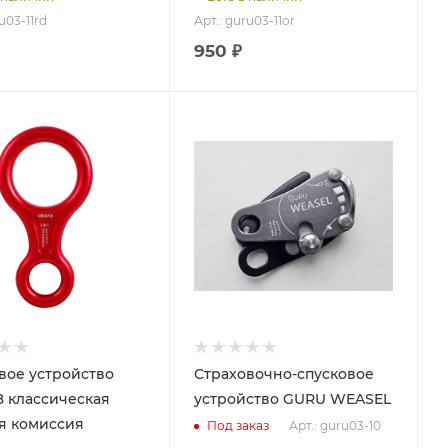
u03-11rd
Арт.: guru03-11or
950 ₽
вое устройство
Страховочно-спусковое
8 классическая
устройство GURU WEASEL
я комиссия
Арт.: guru03-10
Под заказ