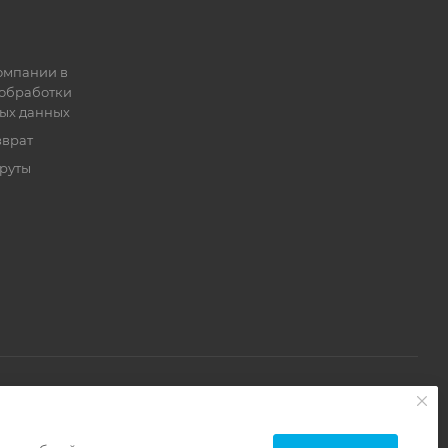
омпании в
обработки
ых данных
зврат
руты