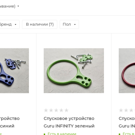
ывание)
Бренд
В наличии (
7
)
Пол
тройство
Спусковое устройство
Спуско
Y синий
Guru INFINITY зеленый
Guru I
и
Есть в наличии
Есть в