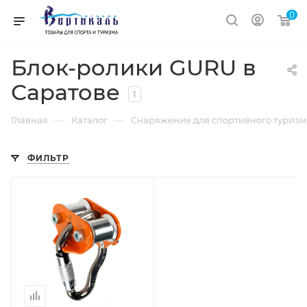
0
Блок-ролики GURU в
Саратове
1
—
—
Главная
Каталог
Снаряжение для спортивного туризм
ФИЛЬТР